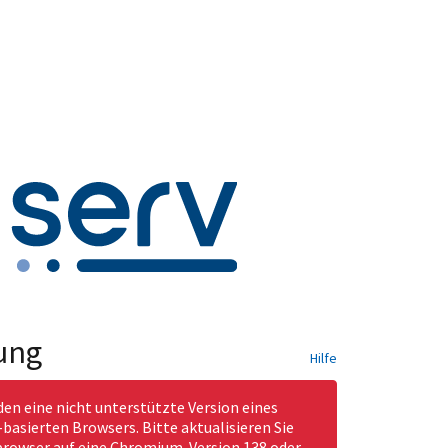
ung
Hilfe
den eine nicht unterstützte Version eines
asierten Browsers. Bitte aktualisieren Sie
rowser auf eine Chromium-Version 138 oder